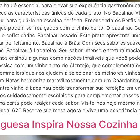
calhau é essencial para elevar sua experiência gastronômi
e as características únicas de cada prato. No Bacalhau 
i para guiá-lo na escolha perfeita. Entendendo os Perfis d
que podem ser realçados com o vinho certo. O bacalhau G
 e sofisticadas. Bacalhau assado: Este prato apresenta um
ar perfeitamente. Bacalhau à Brás: Com seus sabores sua
c. Bacalhau à Lagareiro: Seu sabor intenso e textura ma
nos ensinou algumas combinações infalíveis que você pode
sica com um vinho tinto do Alentejo, que complementa os s
sommeliers que nos ajudam a selecionar os melhores vinho
om Natas harmoniza maravilhosamente com um Chardonnay, 
entre vinho e bacalhau pode transformar sua refeição em u
hos cuidadosamente escolhidos para complementar nossos p
 certa pode realçar cada sabor. Visite-nos hoje mesmo no
renga, 620 Reserve sua mesa agora e viva uma experiência 
guesa Inspira Nossa Cozinha