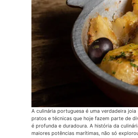
A culinária portuguesa é uma verdadeira joi
pratos e técnicas que hoje fazem parte de di
é profunda e duradoura. A história da culin
maiores potências marítimas, não só explorou