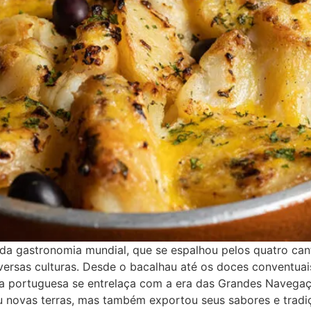
a da gastronomia mundial, que se espalhou pelos quatro ca
versas culturas. Desde o bacalhau até os doces conventuais,
ária portuguesa se entrelaça com a era das Grandes Naveg
 novas terras, mas também exportou seus sabores e tradiçõ