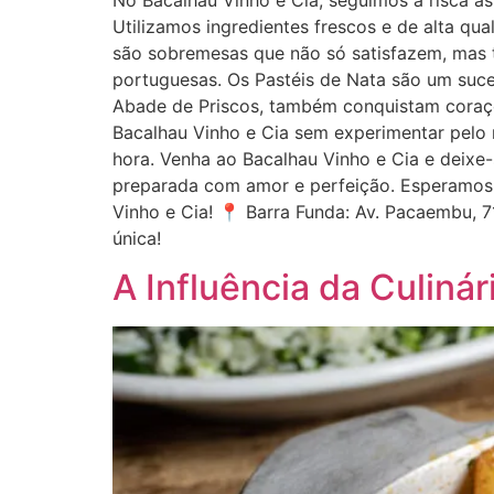
No Bacalhau Vinho e Cia, seguimos à risca as
Utilizamos ingredientes frescos e de alta qu
são sobremesas que não só satisfazem, mas
portuguesas. Os Pastéis de Nata são um suce
Abade de Priscos, também conquistam coraçõe
Bacalhau Vinho e Cia sem experimentar pelo 
hora. Venha ao Bacalhau Vinho e Cia e deixe
preparada com amor e perfeição. Esperamos 
Vinho e Cia! 📍 Barra Funda: Av. Pacaembu, 7
única!
A Influência da Culin