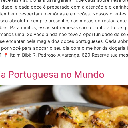
 receitas tradicionais para garantir que cada sobremesa of
alidade, e cada doce é preparado com a atenção e o carinh
 também despertam memórias e emoções. Nossos clientes 
sso absoluto, sempre presentes nas mesas do restaurante,
s. Para muitos, essas sobremesas são o ponto alto de qu
menos uma. Se você ainda não teve a oportunidade de se 
-se encantar pela magia dos doces portugueses. Cada sob
por você para adoçar o seu dia com o melhor da doçaria l
1 📍 Itaim Bibi: R. Pedroso Alvarenga, 620 Reserve sua m
ária Portuguesa no Mundo