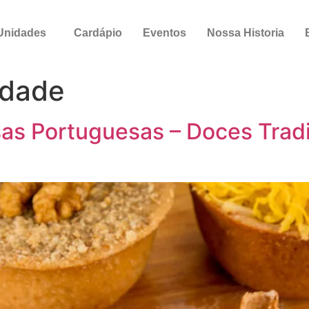
Unidades
Cardápio
Eventos
Nossa Historia
idade
as Portuguesas – Doces Trad