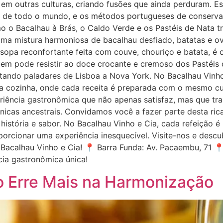
em outras culturas, criando fusões que ainda perduram. Es
s de todo o mundo, e os métodos portugueses de conserva
o o Bacalhau à Brás, o Caldo Verde e os Pastéis de Nata t
 uma mistura harmoniosa de bacalhau desfiado, batatas e 
 sopa reconfortante feita com couve, chouriço e batata, é
uem pode resistir ao doce crocante e cremoso dos Pastéis 
tando paladares de Lisboa a Nova York. No Bacalhau Vinho 
sa cozinha, onde cada receita é preparada com o mesmo cui
iência gastronômica que não apenas satisfaz, mas que tra
nicas ancestrais. Convidamos você a fazer parte desta rica 
istória e sabor. No Bacalhau Vinho e Cia, cada refeição 
orcionar uma experiência inesquecível. Visite-nos e descu
acalhau Vinho e Cia! 📍 Barra Funda: Av. Pacaembu, 71 📍 
ia gastronômica única!
o Erre Mais na Harmonização