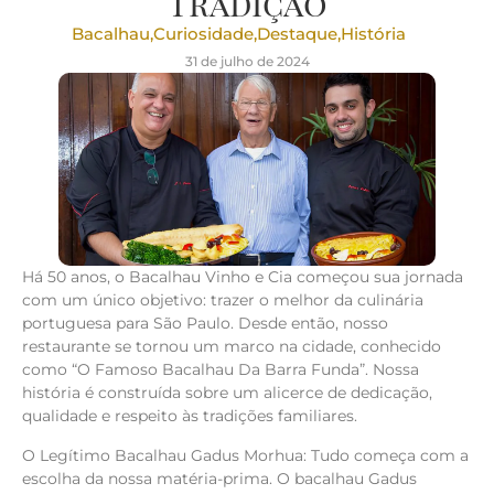
Tradição
Bacalhau
,
Curiosidade
,
Destaque
,
História
31 de julho de 2024
Há 50 anos, o Bacalhau Vinho e Cia começou sua jornada
com um único objetivo: trazer o melhor da culinária
portuguesa para São Paulo. Desde então, nosso
restaurante se tornou um marco na cidade, conhecido
como “O Famoso Bacalhau Da Barra Funda”. Nossa
história é construída sobre um alicerce de dedicação,
qualidade e respeito às tradições familiares.
O Legítimo Bacalhau Gadus Morhua: Tudo começa com a
escolha da nossa matéria-prima. O bacalhau Gadus