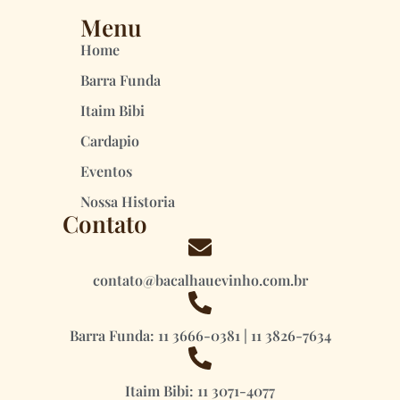
Menu
Home
Barra Funda
Itaim Bibi
Cardapio
Eventos
Nossa Historia
Contato
contato@bacalhauevinho.com.br
Barra Funda: 11 3666-0381 | 11 3826-7634
Itaim Bibi: 11 3071-4077