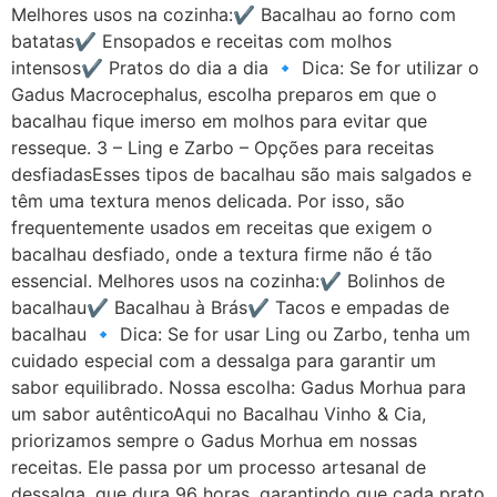
Melhores usos na cozinha:✔ Bacalhau ao forno com
batatas✔ Ensopados e receitas com molhos
intensos✔ Pratos do dia a dia 🔹 Dica: Se for utilizar o
Gadus Macrocephalus, escolha preparos em que o
bacalhau fique imerso em molhos para evitar que
resseque. 3 – Ling e Zarbo – Opções para receitas
desfiadasEsses tipos de bacalhau são mais salgados e
têm uma textura menos delicada. Por isso, são
frequentemente usados em receitas que exigem o
bacalhau desfiado, onde a textura firme não é tão
essencial. Melhores usos na cozinha:✔ Bolinhos de
bacalhau✔ Bacalhau à Brás✔ Tacos e empadas de
bacalhau 🔹 Dica: Se for usar Ling ou Zarbo, tenha um
cuidado especial com a dessalga para garantir um
sabor equilibrado. Nossa escolha: Gadus Morhua para
um sabor autênticoAqui no Bacalhau Vinho & Cia,
priorizamos sempre o Gadus Morhua em nossas
receitas. Ele passa por um processo artesanal de
dessalga, que dura 96 horas, garantindo que cada prato