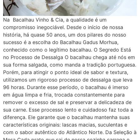
Na Bacalhau Vinho & Cia, a qualidade é um
compromisso inegociável. Desde o início de nossa
história, há quase 50 anos, um dos pilares do nosso
sucesso é a escolha do Bacalhau Gadus Morhua,
conhecido como o legítimo bacalhau. O Segredo Está
no Processo de Dessalga O bacalhau chega até nós em
sua forma salgada, como manda a tradição portuguesa.
Porém, para atingir o ponto ideal de sabor e textura,
utilizamos um rigoroso processo de dessalga que leva
96 horas. Durante esse período, o bacalhau é imerso
em água limpa e fria, trocada constantemente para
remover o excesso de sal e preservar a delicadeza de
sua carne. Esse processo lento e cuidadoso faz toda a
diferença. Ele garante que o bacalhau mantenha suas
características originais: lascas macias, suculentas e
com o sabor autêntico do Atlântico Norte. Da Seleção à
Mesa Cada prato que sai de nossa cozinha carrega o